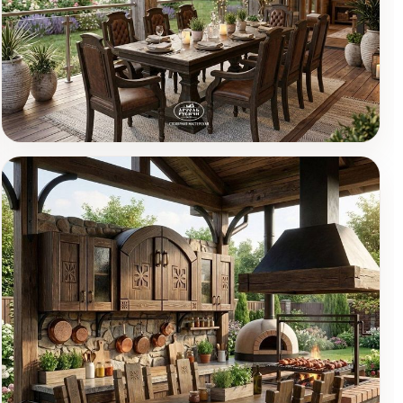
Обеденная группа из
массива дерева в
Товары (1)
купеческом стиле