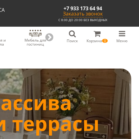
+7 933 173 64 94
СА
Заказать звонок
С 8:00 ДО 20:00 БЕЗ ВЫХОДНЫХ
я и
Мебель для
Мебель для
Скамьи из
С
Поиск
Корзина
0
Меню
ла
гостиниц
ресторанов
массива
ассива
и террасы