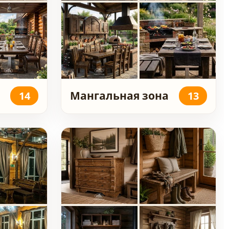
Мангальная зона
14
13