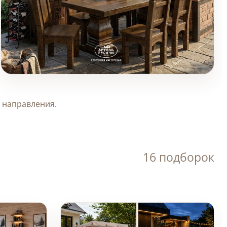
Уличная мебель из
массива для зоны
Товары (2)
 направления.
барбекю
16 подборок