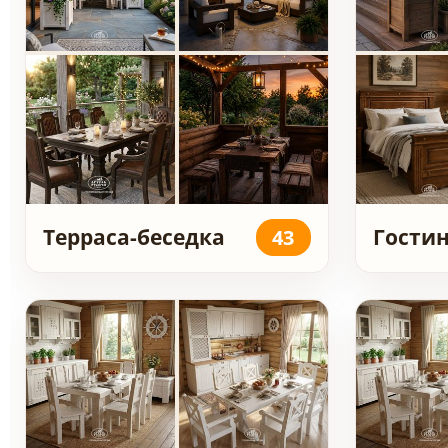
Терраса-беседка
Гости
43