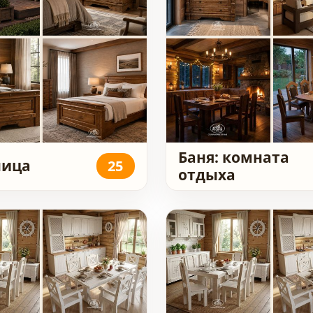
Баня: комната
ница
25
отдыха