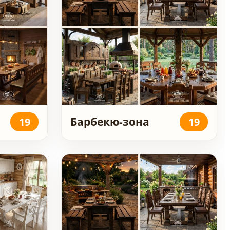
Барбекю-зона
19
19