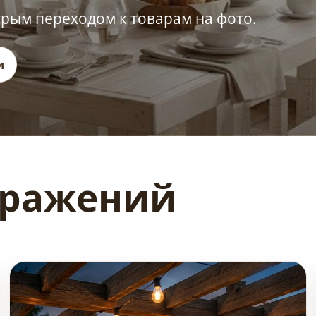
трым переходом к товарам на фото.
и
бражений