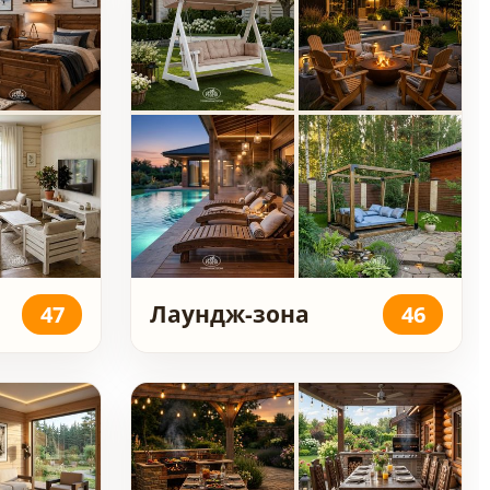
Лаундж-зона
47
46