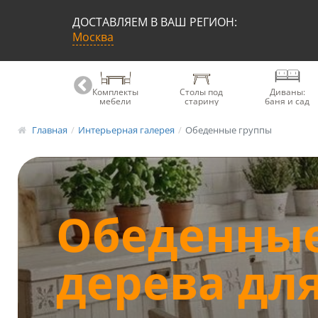
ДОСТАВЛЯЕМ В ВАШ РЕГИОН:
Москва
Книжные
Комплекты
Столы под
Диваны:
шкафы
мебели
старину
баня и сад
Главная
Интерьерная галерея
Обеденные группы
Обеденные
дерева для