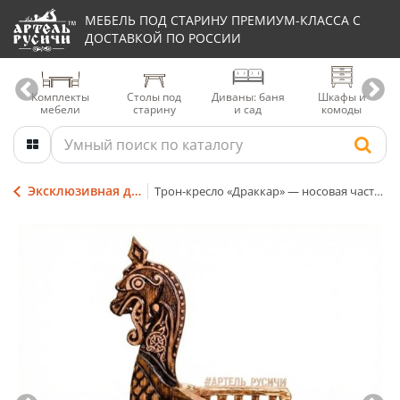
МЕБЕЛЬ ПОД СТАРИНУ ПРЕМИУМ-КЛАССА С
ДОСТАВКОЙ ПО РОССИИ
Комплекты
Столы под
Диваны: баня
Шкафы и
мебели
старину
и сад
комоды
Эксклюзивная дизайнерская мебель
Трон-кресло «Драккар» — носовая часть корабля викингов — голова дракона