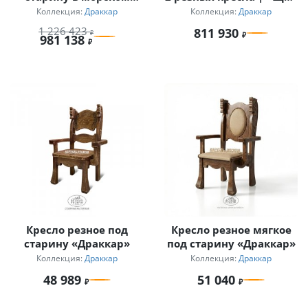
стиле «Драккар»
Викинга»
Коллекция:
Драккар
Коллекция:
Драккар
1 226 423
811 930
981 138
Кресло резное под
Кресло резное мягкое
старину «Драккар»
под старину «Драккар»
Коллекция:
Драккар
Коллекция:
Драккар
48 989
51 040