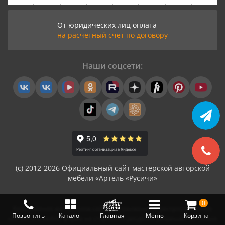
От юридических лиц оплата
на расчетный счет по договору
Наши соцсети:
(с) 2012-2026 Официальный сайт мастерской авторской
мебели «Артель «Русичи»
0
Копирование материалов сайта (встраивание и распространение
Позвонить
Каталог
Главная
Меню
Корзина
контента в любой форме на сторонних ресурсах) разрешается только