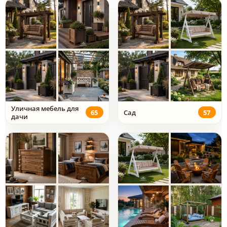
Уличная мебель для
65
Сад
57
дачи