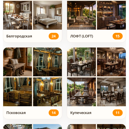
Белгородская
24
ЛОФТ (LOFT)
15
Псковская
14
Купеческая
11