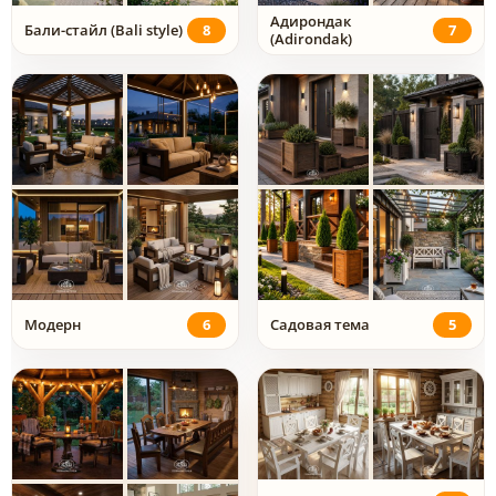
Адирондак
Бали-стайл (Bali style)
8
7
(Adirondak)
Модерн
6
Садовая тема
5