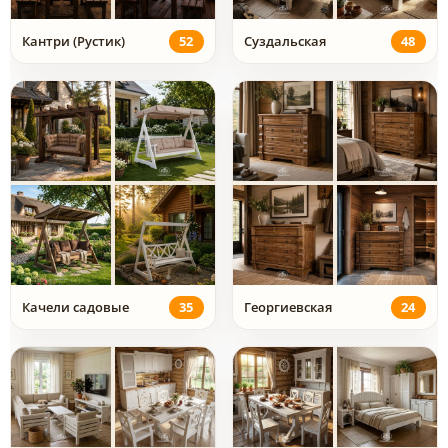
Кантри (Рустик)
52
Суздальская
48
Качели садовые
35
Георгиевская
24