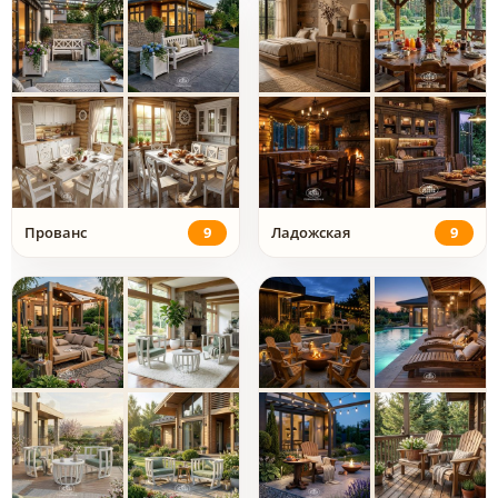
Прованс
9
Ладожская
9