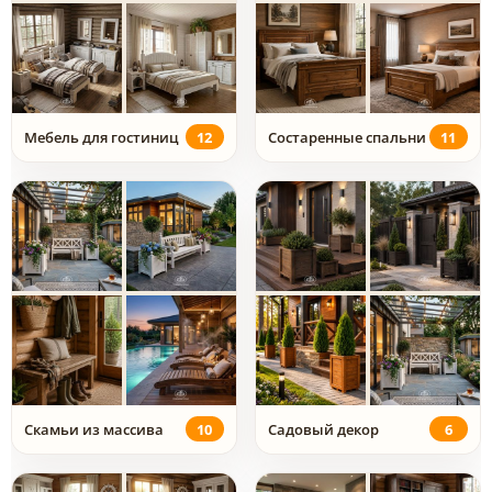
Мебель для гостиниц
12
Состаренные спальни
11
Скамьи из массива
10
Садовый декор
6