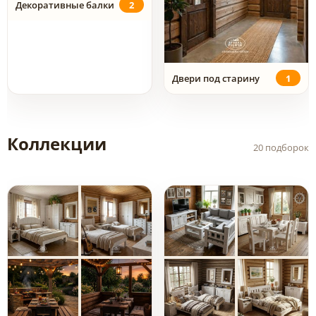
Декоративные балки
2
Двери под старину
1
Коллекции
20 подборок