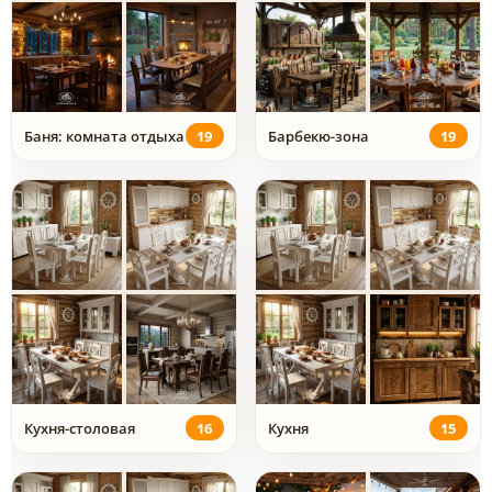
Баня: комната отдыха
19
Барбекю-зона
19
Кухня-столовая
16
Кухня
15