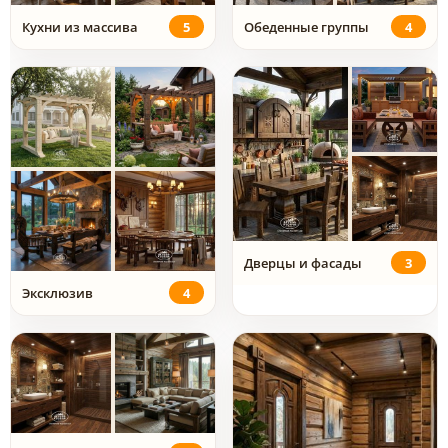
Кухни из массива
5
Обеденные группы
4
Дверцы и фасады
3
Эксклюзив
4