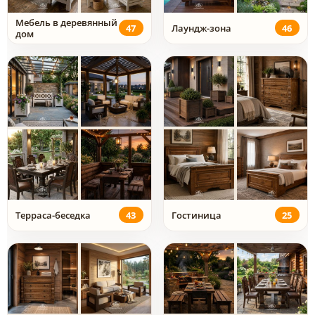
Мебель в деревянный
47
Лаундж-зона
46
дом
Терраса-беседка
43
Гостиница
25