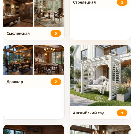
Стрелецкая
2
Смоленская
5
Драккар
2
Английский сад
1