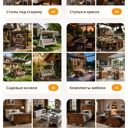
Столы под старину
48
Стулья и кресла
44
Садовые качели
35
Комплекты мебели
31