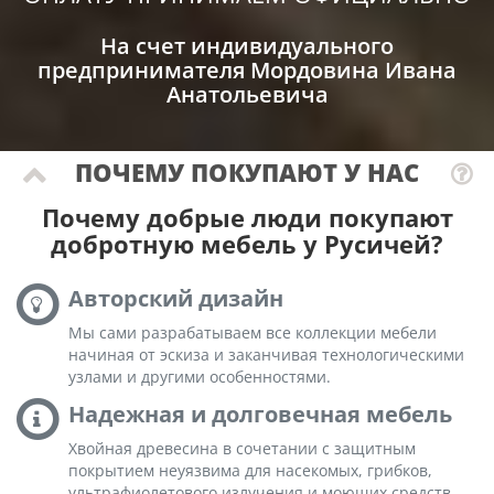
На счет индивидуального
предпринимателя Мордовина Ивана
Анатольевича
ПОЧЕМУ ПОКУПАЮТ У НАС
Почему добрые люди покупают
добротную мебель у Русичей?
Авторский дизайн
Мы сами разрабатываем все коллекции мебели
начиная от эскиза и заканчивая технологическими
узлами и другими особенностями.
Надежная и долговечная мебель
Хвойная древесина в сочетании с защитным
покрытием неуязвима для насекомых, грибков,
ультрафиолетового излучения и моющих средств.