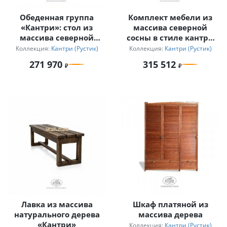
Обеденная группа
Комплект мебели из
«Кантри»: стол из
массива северной
массива северной
сосны в стиле кантри
сосны и 6 стульев с
для бани и террасы
Коллекция:
Кантри (Рустик)
Коллекция:
Кантри (Рустик)
подушками и
271 970
315 512
подлокотниками
Лавка из массива
Шкаф платяной из
натурального дерева
массива дерева
«Кантри»
Коллекция:
Кантри (Рустик)