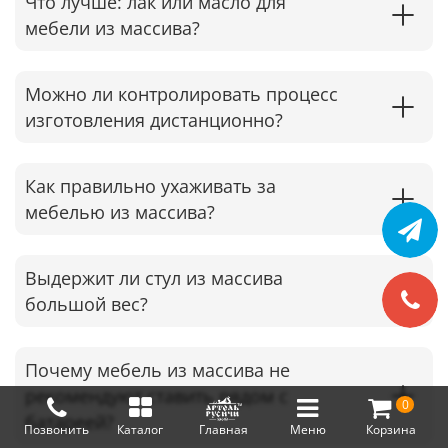
Что лучше: лак или масло для
мебели из массива?
Можно ли контролировать процесс
изготовления дистанционно?
Как правильно ухаживать за
мебелью из массива?
Выдержит ли стул из массива
большой вес?
Почему мебель из массива не
рекомендуют ставить рядом с
0
батареей?
Позвонить
Каталог
Главная
Меню
Корзина