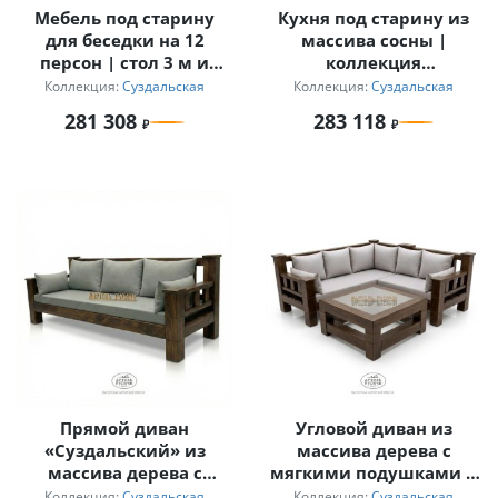
Мебель под старину
Кухня под старину из
для беседки на 12
массива сосны |
персон | стол 3 м и
коллекция
кресла с
«Суздальская»
Коллекция:
Суздальская
Коллекция:
Суздальская
подлокотниками
281 308
283 118
«Суздальский»
Прямой диван
Угловой диван из
«Суздальский» из
массива дерева с
массива дерева с
мягкими подушками и
мягкими подушками
журнальный столик
Коллекция:
Суздальская
Коллекция:
Суздальская