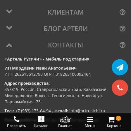
КЛИЕНТАМ
БЛОГ АРТЕЛИ
КОНТАКТЫ
«Артель Русичи» - мебель под старину
ИП Мордовин Иван Анатольевич
ИНН 262515512790 ОГРН 318265100092464
Адрес производства:
357819, Россия, Ставропольский край, Кавказские
Минеральные Воды, г. Георгиевск, п. Новый, ул.
Первомайская, 73
Тел.:
+7 (933) 173-64-94
,
e-mail:
info@artrusichi.ru
0
Режим работы:
с 8:00 до 20:00, без выходных
Позвонить
Каталог
Главная
Меню
Корзина