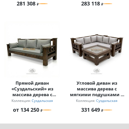
281 308
283 118
«Суздальский»
Прямой диван
Угловой диван из
«Суздальский» из
массива дерева с
массива дерева с
мягкими подушками и
мягкими подушками
журнальный столик
Коллекция:
Суздальская
Коллекция:
Суздальская
для дачи
от 134 250
331 649