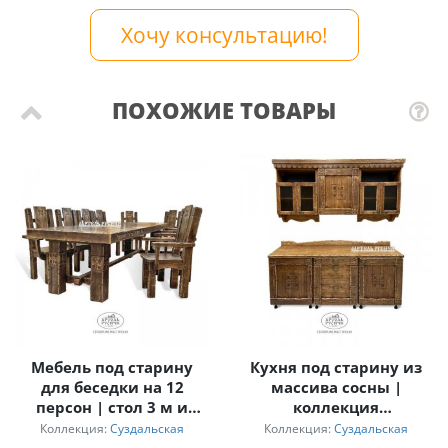
Хочу консультацию!
ПОХОЖИЕ ТОВАРЫ
Мебель под старину
Кухня под старину из
для беседки на 12
массива сосны |
персон | стол 3 м и
коллекция
кресла с
«Суздальская»
Коллекция:
Суздальская
Коллекция:
Суздальская
подлокотниками