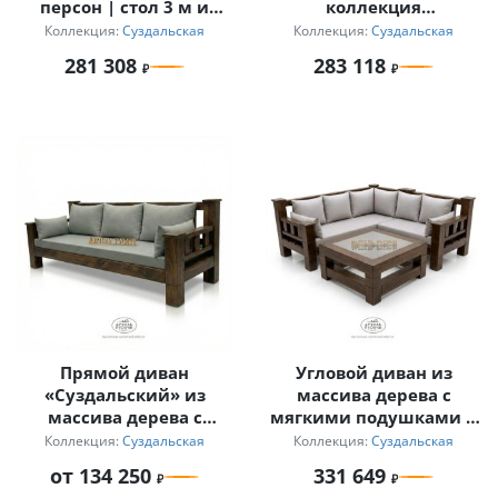
персон | стол 3 м и
коллекция
кресла с
«Суздальская»
Коллекция:
Суздальская
Коллекция:
Суздальская
подлокотниками
281 308
283 118
«Суздальский»
Прямой диван
Угловой диван из
«Суздальский» из
массива дерева с
массива дерева с
мягкими подушками и
мягкими подушками
журнальный столик
Коллекция:
Суздальская
Коллекция:
Суздальская
для дачи
от 134 250
331 649