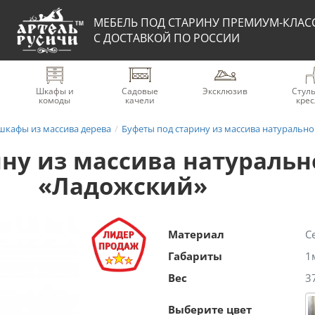
МЕБЕЛЬ ПОД СТАРИНУ ПРЕМИУМ-КЛАС
С ДОСТАВКОЙ ПО РОССИИ
Шкафы и
Садовые
Эксклюзив
Стуль
комоды
качели
крес
шкафы из массива дерева
Буфеты под старину из массива натурально
ину из массива натуральн
«Ладожский»
Материал
С
Габариты
1
Вес
3
Выберите цвет