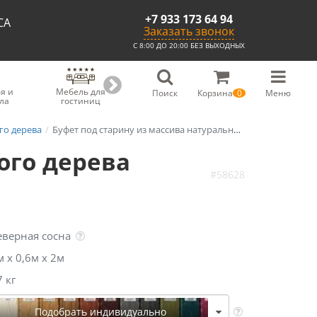
+7 933 173 64 94
СА
Заказать звонок
С 8:00 ДО 20:00 БЕЗ ВЫХОДНЫХ
я и
Мебель для
Мебель для
Скамьи из
С
Поиск
Корзина
0
Меню
ла
гостиниц
ресторанов
массива
го дерева
Буфет под старину из массива натурального дерева «Ладожский»
ого дерева
#58628
еверная сосна
м х 0,6м х 2м
7 кг
Подобрать индивидуально