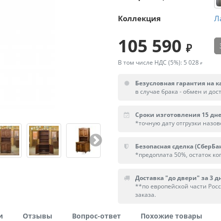
Коллекция
Л
105 590
В том числе НДС (5%):
5 028
Безусловная гарантия на к
в случае брака - обмен и дос
Сроки изготовления 15 дн
*точную дату отгрузки назо
Безопасная сделка (СберБа
*предоплата 50%, остаток ког
Доставка "до двери" за 3 дн
**по европейской части Рос
заказа.
и
Отзывы
Вопрос-ответ
Похожие товары