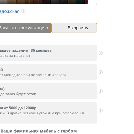
адожская
Заказать консультацию
В корзину
аждое изделие - 36 месяцев
тавка за наш счет
ей
вет менеджер при оформлении заказа
нк)
да заказ будет готов
я от 5000 до 12000р.
сии. В другие регионы уточним при оформлении
Ваша фамильная мебель с гербом