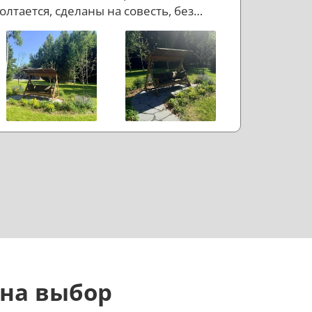
олтается, сделаны на совесть, без
ишнего пафоса, но с правильным
астроением. Если коротко: доволен.
 на выбор