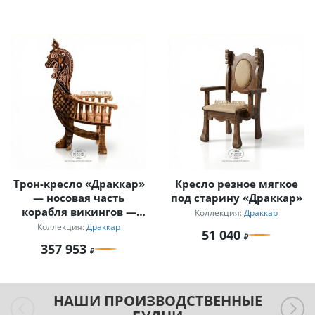
Трон-кресло «Драккар»
Кресло резное мягкое
— носовая часть
под старину «Драккар»
корабля викингов —
Коллекция:
Драккар
голова дракона
Коллекция:
Драккар
51 040
357 953
НАШИ ПРОИЗВОДСТВЕННЫЕ