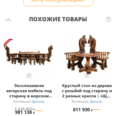
ПОХОЖИЕ ТОВАРЫ
Эксклюзивная
Круглый стол из дерева
авторская мебель под
с резьбой под старину и
старину в морском
2 резных кресла | «Щит
стиле «Драккар»
Викинга»
Коллекция:
Драккар
Коллекция:
Драккар
1 226 423
811 930
981 138