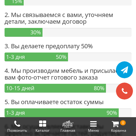
15%
2. Мы связываемся с вами, уточняем
детали, заключаем договор
30%
3. Вы делаете предоплату 50%
1-3 дня
50%
4. Мы производим мебель и присылаем
вам фото-отчет готового заказа
10-15 дней
80%
5. Вы оплачиваете остаток суммы
1-3 дня
90%
0
6. Мы осуществляем доставку. Вы
Позвонить
Каталог
Главная
Меню
Корзина
эффектно встречаете гостей, радуетесь!