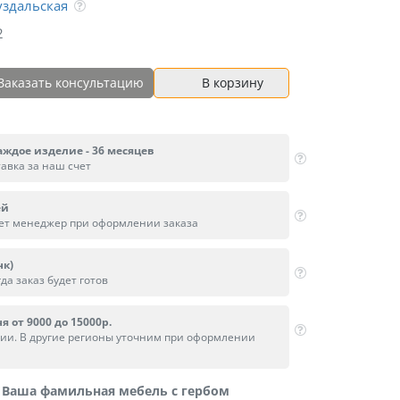
уздальская
2
Заказать консультацию
В корзину
аждое изделие - 36 месяцев
тавка за наш счет
ей
вет менеджер при оформлении заказа
нк)
да заказ будет готов
я от 9000 до 15000р.
сии. В другие регионы уточним при оформлении
Ваша фамильная мебель с гербом