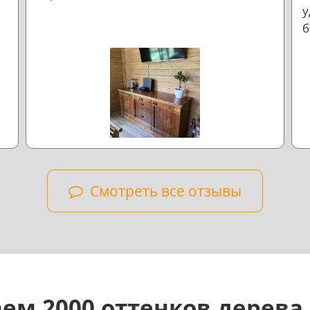
у
б
л
н
Смотреть все отзывы
ем 2000 оттенков дерева