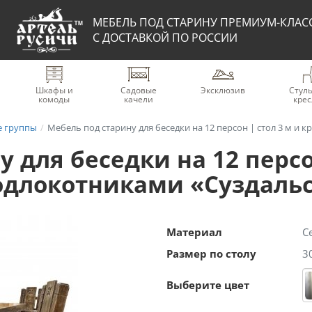
МЕБЕЛЬ ПОД СТАРИНУ ПРЕМИУМ-КЛАС
С ДОСТАВКОЙ ПО РОССИИ
Шкафы и
Садовые
Эксклюзив
Стуль
комоды
качели
крес
 группы
Мебель под старину для беседки на 12 персон | стол 3 м и кресла с
 для беседки на 12 персон
подлокотниками «Суздаль
Материал
С
Размер по столу
3
Выберите цвет