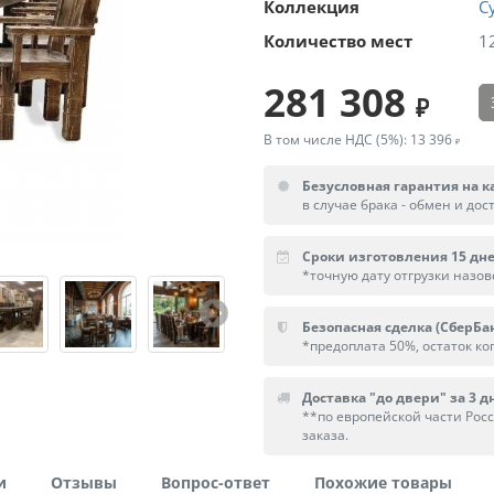
Коллекция
С
Количество мест
1
281 308
В том числе НДС (5%):
13 396
Безусловная гарантия на к
в случае брака - обмен и дос
Сроки изготовления 15 дн
*точную дату отгрузки назо
Безопасная сделка (СберБа
*предоплата 50%, остаток ког
Доставка "до двери" за 3 дн
**по европейской части Рос
заказа.
и
Отзывы
Вопрос-ответ
Похожие товары