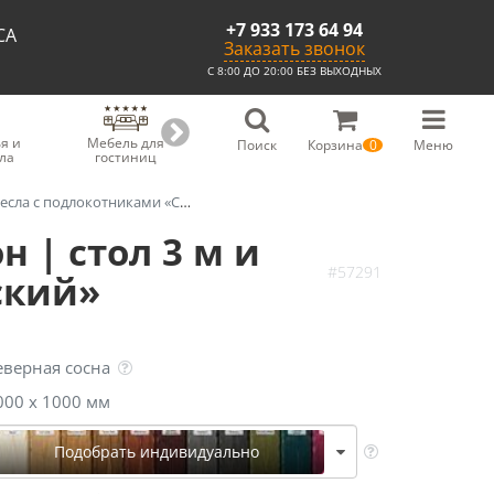
+7 933 173 64 94
СА
Заказать звонок
С 8:00 ДО 20:00 БЕЗ ВЫХОДНЫХ
я и
Мебель для
Мебель для
Скамьи из
С
Поиск
Корзина
0
Меню
ла
гостиниц
ресторанов
массива
 подлокотниками «Суздальский»
 | стол 3 м и
#57291
ский»
еверная сосна
000 х 1000 мм
Подобрать индивидуально