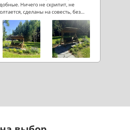
добные. Ничего не скрипит, не
олтается, сделаны на совесть, без
ишнего пафоса, но с правильным
астроением. Если коротко: доволен.
 на выбор