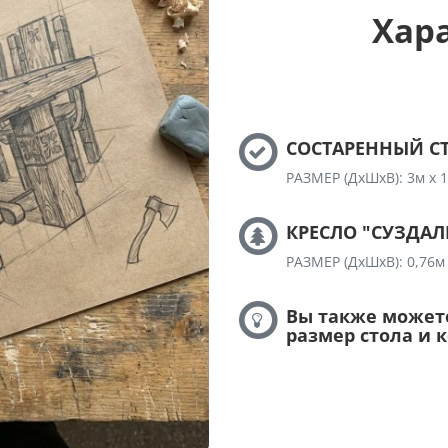
Хар
СОСТАРЕННЫЙ СТО
РАЗМЕР (ДхШхВ): 3м х 1м
КРЕСЛО "СУЗДАЛЬ
РАЗМЕР (ДхШхВ): 0,76м х
Вы также может
размер стола и