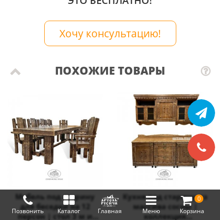
ЭТО БЕСПЛАТНО!
Хочу консультацию!
ПОХОЖИЕ ТОВАРЫ
Мебель под старину
Кухня под старину из
0
для беседки на 12
массива сосны |
Позвонить
Каталог
Главная
Меню
Корзина
персон | стол 3 м и
коллекция