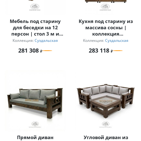
Мебель под старину
Кухня под старину из
для беседки на 12
массива сосны |
персон | стол 3 м и
коллекция
кресла с
«Суздальская»
Коллекция:
Суздальская
Коллекция:
Суздальская
подлокотниками
281 308
283 118
«Суздальский»
Прямой диван
Угловой диван из