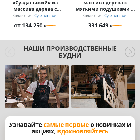
«Суздальский» из
массива дерева с
массива дерева с
мягкими подушками и
мягкими подушками
журнальный столик
Коллекция:
Суздальская
Коллекция:
Суздальская
для дачи
от 134 250
331 649
НАШИ ПРОИЗВОДСТВЕННЫЕ
БУДНИ
Узнавайте
самые первые
о новинках и
акциях,
вдохновляйтесь