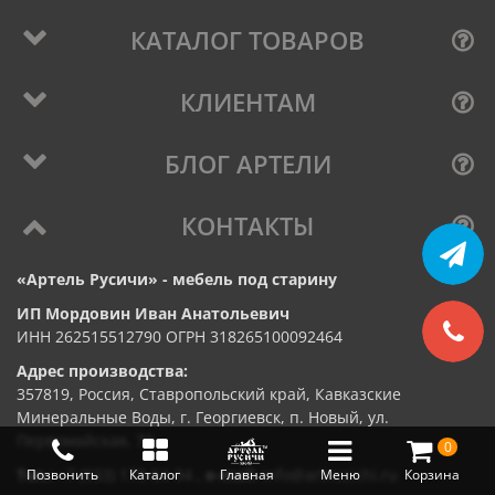
КАТАЛОГ ТОВАРОВ
КЛИЕНТАМ
БЛОГ АРТЕЛИ
КОНТАКТЫ
«Артель Русичи» - мебель под старину
ИП Мордовин Иван Анатольевич
ИНН 262515512790 ОГРН 318265100092464
Адрес производства:
357819, Россия, Ставропольский край, Кавказские
Минеральные Воды, г. Георгиевск, п. Новый, ул.
Первомайская, 73
0
Тел.:
+7 (933) 173-64-94
,
e-mail:
info@artrusichi.ru
Позвонить
Каталог
Главная
Меню
Корзина