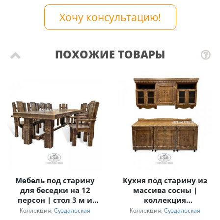
Хочу консультацию!
ПОХОЖИЕ ТОВАРЫ
Мебель под старину
Кухня под старину из
для беседки на 12
массива сосны |
персон | стол 3 м и
коллекция
кресла с
«Суздальская»
Коллекция:
Суздальская
Коллекция:
Суздальская
подлокотниками