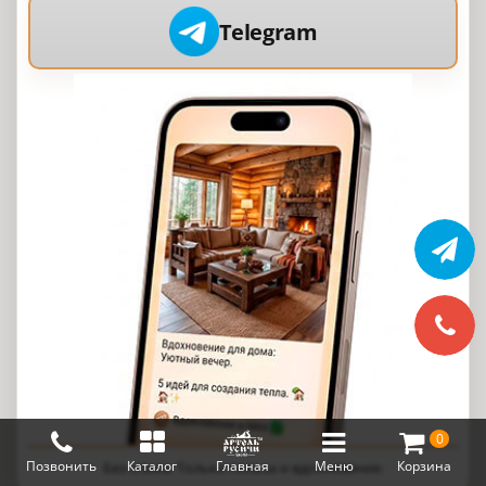
Telegram
0
Позвонить
Каталог
Главная
Меню
Корзина
Без спама. Только польза и вдохновение.