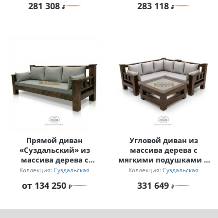
281 308
283 118
«Суздальский»
Прямой диван
Угловой диван из
«Суздальский» из
массива дерева с
массива дерева с
мягкими подушками и
мягкими подушками
журнальный столик
Коллекция:
Суздальская
Коллекция:
Суздальская
для дачи
от 134 250
331 649