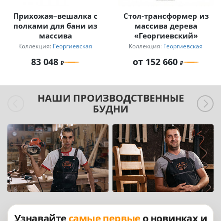
Прихожая–вешалка с
Стол-трансформер из
полками для бани из
массива дерева
массива
«Георгиевский»
Коллекция:
Георгиевская
Коллекция:
Георгиевская
83 048
от 152 660
НАШИ ПРОИЗВОДСТВЕННЫЕ
БУДНИ
Узнавайте
самые первые
о новинках и