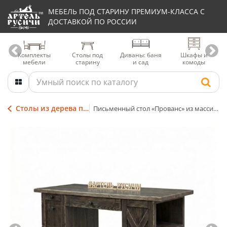
МЕБЕЛЬ ПОД СТАРИНУ ПРЕМИУМ-КЛАССА С
ДОСТАВКОЙ ПО РОССИИ
Комплекты
Столы под
Диваны: баня
Шкафы и
мебели
старину
и сад
комоды
Столы из дерева под старину
Письменный стол «Прованс» из массива северной сосны