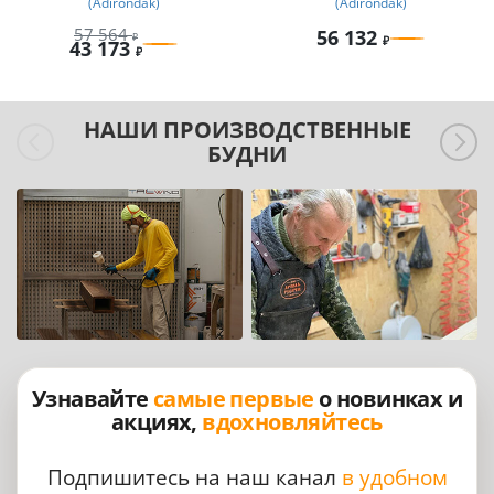
(Adirondak)
(Adirondak)
57 564
56 132
43 173
НАШИ ПРОИЗВОДСТВЕННЫЕ
БУДНИ
Узнавайте
самые первые
о новинках и
акциях,
вдохновляйтесь
Подпишитесь на наш канал
в удобном