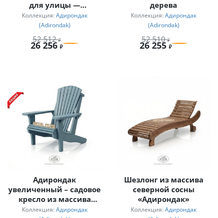
для улицы —
дерева
Adirondack chair —
Коллекция:
Адирондак
Коллекция:
Адирондак
американская классика
(Adirondak)
(Adirondak)
52 512
52 510
26 256
26 255
Адирондак
Шезлонг из массива
увеличенный – садовое
северной сосны
кресло из массива
«Адирондак»
дерева для улицы
Коллекция:
Адирондак
Коллекция:
Адирондак