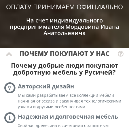
ОПЛАТУ ПРИНИМАЕМ ОФИЦИАЛЬНО
На счет индивидуального
предпринимателя Мордовина Ивана
Анатольевича
ПОЧЕМУ ПОКУПАЮТ У НАС
Почему добрые люди покупают
добротную мебель у Русичей?
Авторский дизайн
Мы сами разрабатываем все коллекции мебели
начиная от эскиза и заканчивая технологическими
узлами и другими особенностями.
Надежная и долговечная мебель
Хвойная древесина в сочетании с защитным