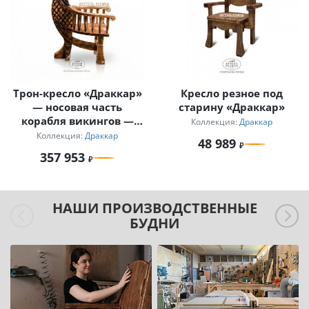
Трон-кресло «Драккар»
Кресло резное под
— носовая часть
старину «Драккар»
корабля викингов —
Коллекция:
Драккар
голова дракона
Коллекция:
Драккар
48 989
357 953
НАШИ ПРОИЗВОДСТВЕННЫЕ
БУДНИ