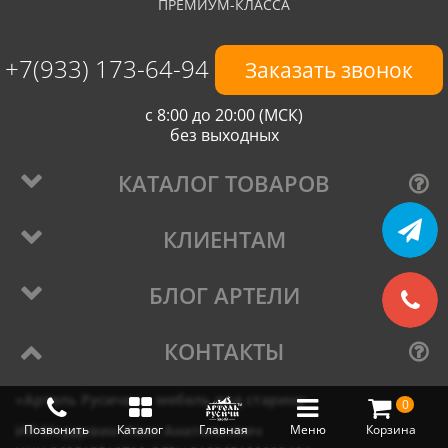
ПРЕМИУМ-КЛАССА
+7(933) 173-64-94
Заказать звонок
с 8:00 до 20:00 (МСК)
без выходных
КАТАЛОГ ТОВАРОВ
КЛИЕНТАМ
БЛОГ АРТЕЛИ
КОНТАКТЫ
«Артель Русичи» - мебель под старину
0
ИП Мордовин Иван Анатольевич
Позвонить
Каталог
Главная
Меню
Корзина