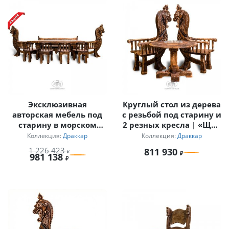
Эксклюзивная
Круглый стол из дерева
авторская мебель под
с резьбой под старину и
старину в морском
2 резных кресла | «Щит
стиле «Драккар»
Викинга»
Коллекция:
Драккар
Коллекция:
Драккар
1 226 423
811 930
981 138