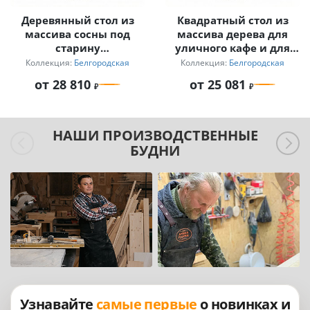
Деревянный стол из
Квадратный стол из
массива сосны под
массива дерева для
старину
уличного кафе и для
«Белгородский»
бани «Белгородский»
Коллекция:
Белгородская
Коллекция:
Белгородская
на 2 персоны
от 28 810
от 25 081
НАШИ ПРОИЗВОДСТВЕННЫЕ
БУДНИ
Узнавайте
самые первые
о новинках и