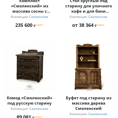
Комплект
Стол круглый под
«Смоленский» из
старину для уличного
массива сосны с
кафе и для бани
мягкими сиденьями
«Смоленский» на 2
Коллекция:
Смоленская
Коллекция:
Смоленская
персоны
235 600
от 38 364
Комод «Смоленский»
Буфет под старину из
под русскую старину
массива дерева
Смоленский
Коллекция:
Смоленская
Коллекция:
Смоленская
89 081