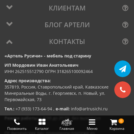
КЛИЕНТАМ
БЛОГ АРТЕЛИ
КОНТАКТЫ
«Артель Русичи» - мебель под старину
ИП Мордовин Иван Анатольевич
ИНН 262515512790 ОГРН 318265100092464
Адрес производства:
357819, Россия, Ставропольский край, Кавказские
Минеральные Воды, г. Георгиевск, п. Новый, ул.
Первомайская, 73
Тел.:
+7 (933) 173-64-94
,
e-mail:
info@artrusichi.ru
Режим работы:
с 8:00 до 20:00, без выходных
0
Позвонить
Каталог
Главная
Меню
Корзина
От физических лиц принимаем платежи из