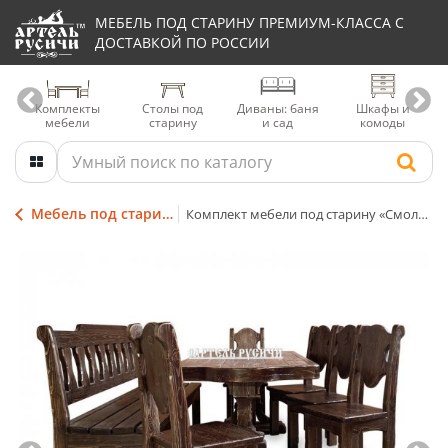
МЕБЕЛЬ ПОД СТАРИНУ ПРЕМИУМ-КЛАССА С
ДОСТАВКОЙ ПО РОССИИ
Комплекты
Столы под
Диваны: баня
Шкафы и
мебели
старину
и сад
комоды
Мебель под старину из дерева
Комплект мебели под старину «Смоленский» в стиле лофт