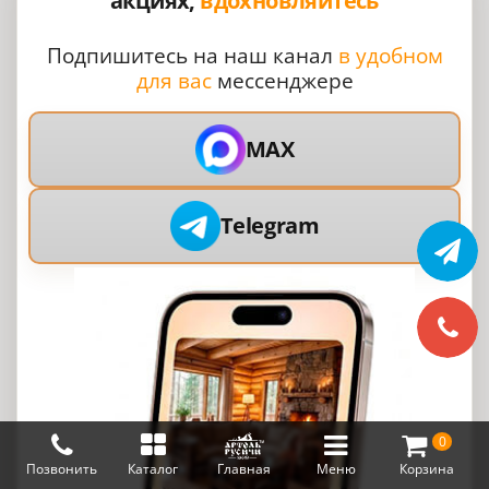
акциях,
вдохновляйтесь
Подпишитесь на наш канал
в удобном
для вас
мессенджере
MAX
Telegram
0
Позвонить
Каталог
Главная
Меню
Корзина