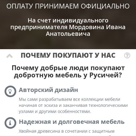
ОПЛАТУ ПРИНИМАЕМ ОФИЦИАЛЬНО
На счет индивидуального
предпринимателя Мордовина Ивана
Анатольевича
ПОЧЕМУ ПОКУПАЮТ У НАС
Почему добрые люди покупают
добротную мебель у Русичей?
Авторский дизайн
Мы сами разрабатываем все коллекции мебели
начиная от эскиза и заканчивая технологическими
узлами и другими особенностями.
Надежная и долговечная мебель
Хвойная древесина в сочетании с защитным