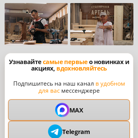
Узнавайте
самые первые
о новинках и
акциях,
вдохновляйтесь
Подпишитесь на наш канал
в удобном
для вас
мессенджере
MAX
Telegram