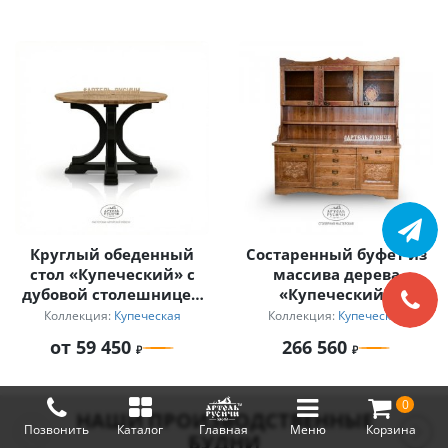
Круглый обеденный
Состаренный буфет из
стол «Купеческий» с
массива дерева
дубовой столешницей
«Купеческий»
и подстольем из
Коллекция:
Купеческая
Коллекция:
Купеческая
массива сосны
от 59 450
266 560
0
НАШИ ПРОИЗВОДСТВЕННЫЕ
Позвонить
Каталог
Главная
Меню
Корзина
БУДНИ