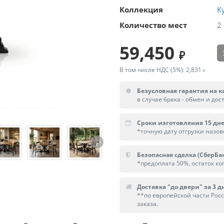
Коллекция
К
Количество мест
2
59,450
В том числе НДС (5%):
2,831
Безусловная гарантия на к
в случае брака - обмен и дос
Сроки изготовления 15 дн
*точную дату отгрузки назо
Безопасная сделка (СберБа
*предоплата 50%, остаток ког
Доставка "до двери" за 3 дн
**по европейской части Рос
заказа.