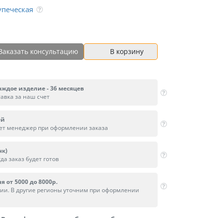
упеческая
Заказать консультацию
В корзину
аждое изделие - 36 месяцев
тавка за наш счет
ей
вет менеджер при оформлении заказа
нк)
да заказ будет готов
я от 5000 до 8000р.
сии. В другие регионы уточним при оформлении