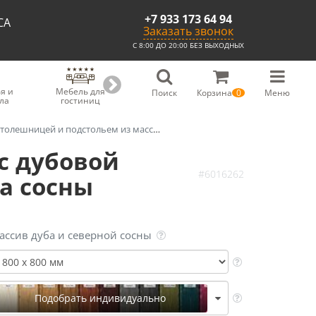
+7 933 173 64 94
СА
Заказать звонок
С 8:00 ДО 20:00 БЕЗ ВЫХОДНЫХ
я и
Мебель для
Мебель для
Скамьи из
С
Поиск
Корзина
0
Меню
ла
гостиниц
ресторанов
массива
шницей и подстольем из массива сосны
с дубовой
#6016262
а сосны
ассив дуба и северной сосны
Подобрать индивидуально