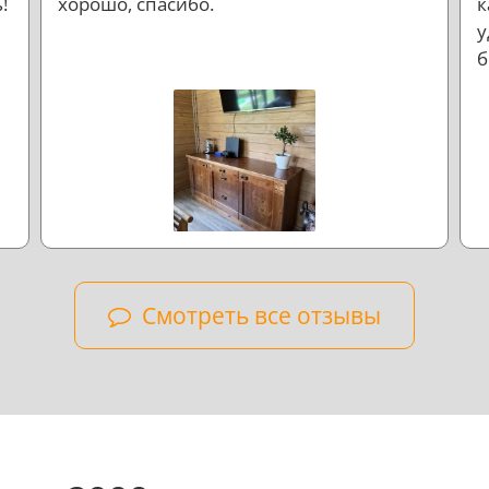
!
хорошо, спасибо.
к
у
б
л
н
Смотреть все отзывы