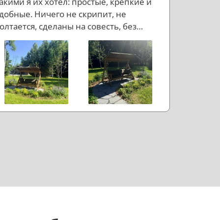
акими я их хотел: простые, крепкие и
добные. Ничего не скрипит, не
олтается, сделаны на совесть, без
ишнего пафоса, но с правильным
астроением. Если коротко: доволен.