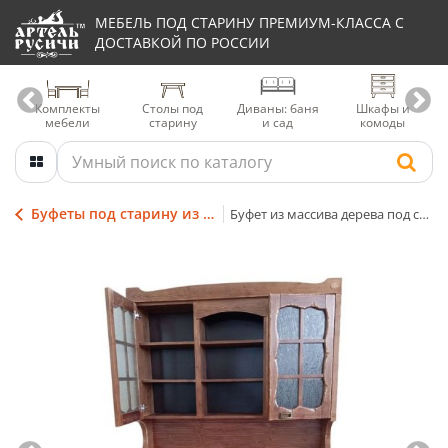
МЕБЕЛЬ ПОД СТАРИНУ ПРЕМИУМ-КЛАССА С
ДОСТАВКОЙ ПО РОССИИ
Комплекты
Столы под
Диваны: баня
Шкафы и
мебели
старину
и сад
комоды
Буфеты под старину из массива натурального дерева
Буфет из массива дерева под старину | коллекция «Ладожская»