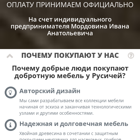
ОПЛАТУ ПРИНИМАЕМ ОФИЦИАЛЬНО
На счет индивидуального
предпринимателя Мордовина Ивана
Анатольевича
ПОЧЕМУ ПОКУПАЮТ У НАС
Почему добрые люди покупают
добротную мебель у Русичей?
Авторский дизайн
Мы сами разрабатываем все коллекции мебели
начиная от эскиза и заканчивая технологическими
узлами и другими особенностями.
Надежная и долговечная мебель
Хвойная древесина в сочетании с защитным
покрытием неуязвима для насекомых, грибков,