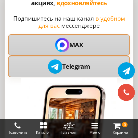
акциях,
вдохновляйтесь
Подпишитесь на наш канал
в удобном
для вас
мессенджере
MAX
Telegram
0
Позвонить
Каталог
Главная
Меню
Корзина