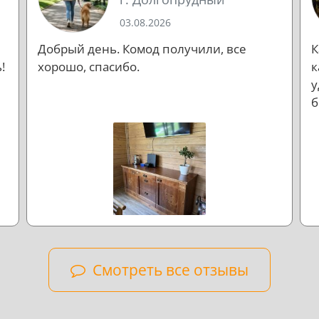
03.08.2026
Добрый день. Комод получили, все
К
!
хорошо, спасибо.
к
у
б
л
н
Смотреть все отзывы