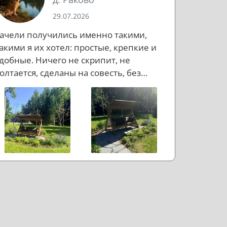
29.07.2026
ачели получились именно такими,
акими я их хотел: простые, крепкие и
добные. Ничего не скрипит, не
олтается, сделаны на совесть, без
ишнего пафоса, но с правильным
астроением. Если коротко: доволен.