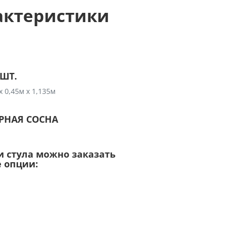
актеристики
 ШТ.
х 0,45м х 1,135м
ЕРНАЯ СОСНА
 стула можно заказать
 опции: