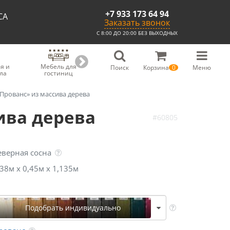
+7 933 173 64 94
СА
Заказать звонок
С 8:00 ДО 20:00 БЕЗ ВЫХОДНЫХ
я и
Мебель для
Мебель для
Скамьи из
С
Поиск
Корзина
0
Меню
ла
гостиниц
ресторанов
массива
Прованс» из массива дерева
ива дерева
#60805
еверная сосна
,38м х 0,45м х 1,135м
Подобрать индивидуально