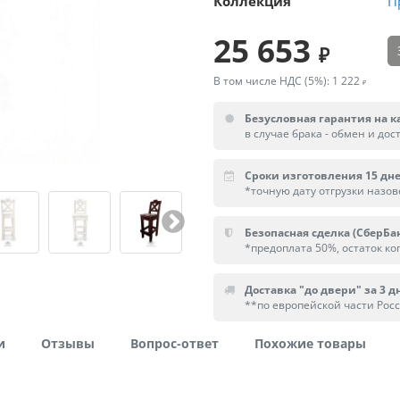
Коллекция
П
25 653
В том числе НДС (5%):
1 222
Безусловная гарантия на к
в случае брака - обмен и дос
Сроки изготовления 15 дн
*точную дату отгрузки назо
Безопасная сделка (СберБа
*предоплата 50%, остаток ког
Доставка "до двери" за 3 дн
**по европейской части Рос
и
Отзывы
Вопрос-ответ
Похожие товары