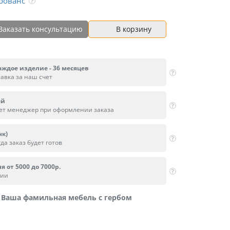
рованс
Заказать консультацию
В корзину
аждое изделие - 36 месяцев
тавка за наш счет
ей
вет менеджер при оформлении заказа
нк)
да заказ будет готов
я от 5000 до 7000р.
сии
Ваша фамильная мебель с гербом