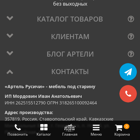
без выходных
КАТАЛОГ ТОВАРОВ
КЛИЕНТАМ
БЛОГ АРТЕЛИ
КОНТАКТЫ
«Артель Русичи» - мебель под старину
ИП Мордовин Иван Анатольевич
ИНН 262515512790 ОГРН 318265100092464
Адрес производства:
357819, Россия, Ставропольский край, Кавказские
Минеральные Воды, г. Георгиевск, п. Новый, ул.
0
Первомайская, 73
Позвонить
Каталог
Главная
Меню
Корзина