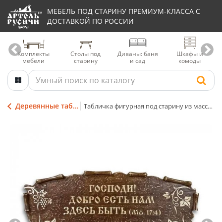
МЕБЕЛЬ ПОД СТАРИНУ ПРЕМИУМ-КЛАССА С
ДОСТАВКОЙ ПО РОССИИ
Комплекты
Столы под
Диваны: баня
Шкафы и
мебели
старину
и сад
комоды
Деревянные таблички с надписями
Табличка фигурная под старину из массива дерева с надписью и резной лозой