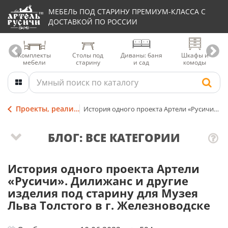
МЕБЕЛЬ ПОД СТАРИНУ ПРЕМИУМ-КЛАССА С
ДОСТАВКОЙ ПО РОССИИ
Комплекты
Столы под
Диваны: баня
Шкафы и
мебели
старину
и сад
комоды
Проекты, реализованные мастерами столярной Артели
История одного проекта Артели «Русичи». Дилижанс и другие изделия под старину для Музея Льва Толстого в г. Железноводске
БЛОГ: ВСЕ КАТЕГОРИИ
История одного проекта Артели
«Русичи». Дилижанс и другие
изделия под старину для Музея
Льва Толстого в г. Железноводске