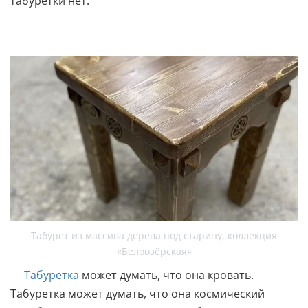
табуретки нет.
Табурет из массива дерева под старину, коллекция
«Белоозёрская»
Табуретка
может думать, что она кровать.
Табуретка может думать, что она космический