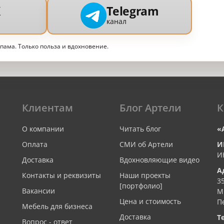
X
Telegram
канал
спама. Только польза и вдохновение.
Клиентам
Блог Артели
К
О компании
Читать блог
«
Оплата
СМИ об Артели
И
И
Доставка
Вдохновляющие видео
А
Контакты и реквизиты
Наши проекты
3
[портфолио]
Вакансии
М
Цена и стоимость
П
Мебель для бизнеса
Доставка
Т
Вопрос - ответ