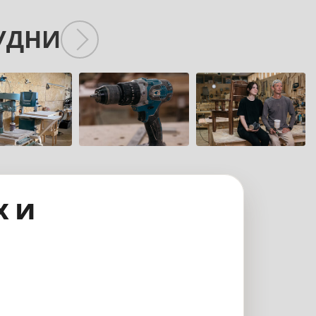
УДНИ
х и