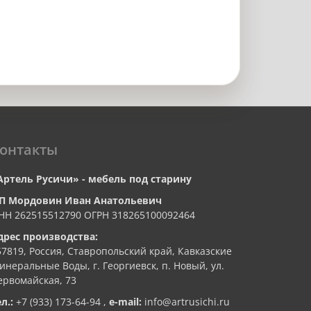
онтакты
Артель Русичи» - мебель под старину
П Мордовин Иван Анатольевич
НН 262515512790 ОГРН 318265100092464
дрес производства:
57819, Россия, Ставропольский край, Кавказские
инеральные Воды, г. Георгиевск, п. Новый, ул.
ервомайская, 73
ел.:
+7 (933) 173-64-94
,
e-mail:
info@artrusichi.ru