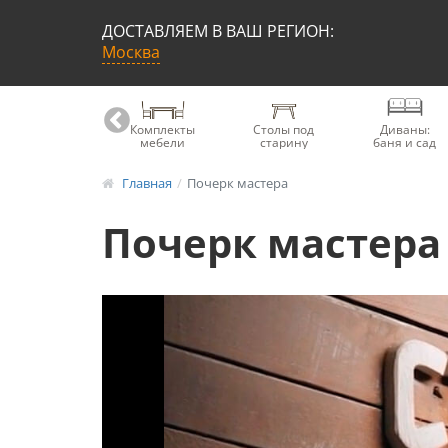
ДОСТАВЛЯЕМ В ВАШ РЕГИОН:
Москва
Книжные
Комплекты
Столы под
Диваны:
шкафы
мебели
старину
баня и сад
Главная
Почерк мастера
Почерк мастера