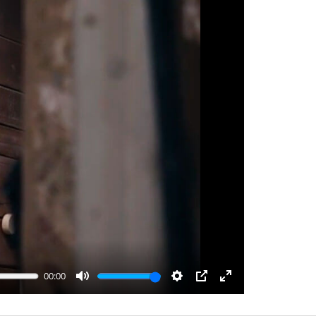
00:00
Mute
Settings
PIP
Enter
fullscreen