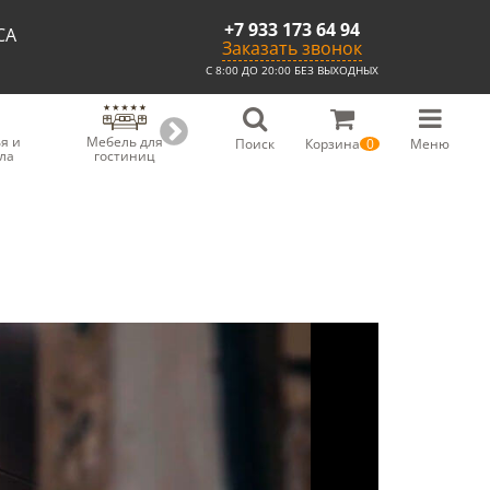
+7 933 173 64 94
СА
Заказать звонок
С 8:00 ДО 20:00 БЕЗ ВЫХОДНЫХ
я и
Мебель для
Мебель для
Скамьи из
С
Поиск
Корзина
0
Меню
ла
гостиниц
ресторанов
массива