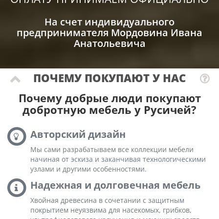
На счет индивидуального
предпринимателя Мордовина Ивана
Анатольевича
ПОЧЕМУ ПОКУПАЮТ У НАС
Почему добрые люди покупают
добротную мебель у Русичей?
Авторский дизайн
Мы сами разрабатываем все коллекции мебели
начиная от эскиза и заканчивая технологическими
узлами и другими особенностями.
Надежная и долговечная мебель
Хвойная древесина в сочетании с защитным
покрытием неуязвима для насекомых, грибков,