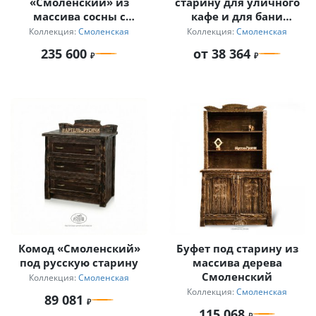
«Смоленский» из
старину для уличного
массива сосны с
кафе и для бани
мягкими сиденьями
«Смоленский» на 2
Коллекция:
Смоленская
Коллекция:
Смоленская
персоны
235 600
от 38 364
Комод «Смоленский»
Буфет под старину из
под русскую старину
массива дерева
Смоленский
Коллекция:
Смоленская
Коллекция:
Смоленская
89 081
115 068