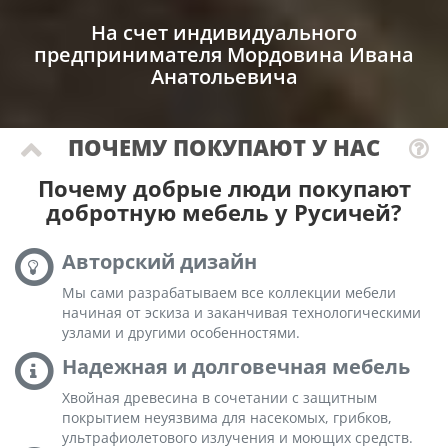
На счет индивидуального
предпринимателя Мордовина Ивана
Анатольевича
ПОЧЕМУ ПОКУПАЮТ У НАС
Почему добрые люди покупают
добротную мебель у Русичей?
Авторский дизайн
Мы сами разрабатываем все коллекции мебели
начиная от эскиза и заканчивая технологическими
узлами и другими особенностями.
Надежная и долговечная мебель
Хвойная древесина в сочетании с защитным
покрытием неуязвима для насекомых, грибков,
ультрафиолетового излучения и моющих средств.