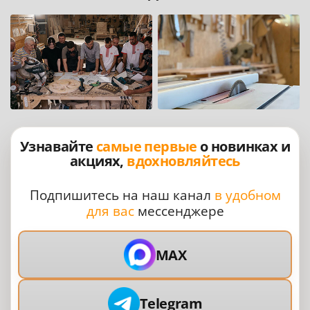
Узнавайте
самые первые
о новинках и
акциях,
вдохновляйтесь
Подпишитесь на наш канал
в удобном
для вас
мессенджере
MAX
Telegram