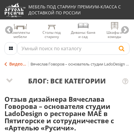
МЕБЕЛЬ ПОД СТАРИНУ ПРЕМИУМ-КЛАССА С
ДОСТАВКОЙ ПО РОССИИ
Комплекты
Столы под
Диваны: баня
Шкафы и
мебели
старину
и сад
комоды
Видеоотзывы об Артели
Вячеслав Говоров – основатель студии LadoDesign о ресторане МАЁ в Пятигорске и сотрудничестве с «Артелью «Русичи». Отзыв
БЛОГ: ВСЕ КАТЕГОРИИ
Отзыв дизайнера Вячеслава
Говорова – основателя студии
LadoDesign о ресторане МАЁ в
Пятигорске и сотрудничестве с
«Артелью «Русичи».