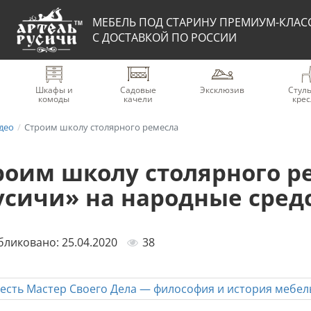
МЕБЕЛЬ ПОД СТАРИНУ ПРЕМИУМ-КЛАС
С ДОСТАВКОЙ ПО РОССИИ
Шкафы и
Садовые
Эксклюзив
Стуль
комоды
качели
крес
део
Строим школу столярного ремесла
роим школу столярного р
усичи» на народные сред
ликовано: 25.04.2020
38