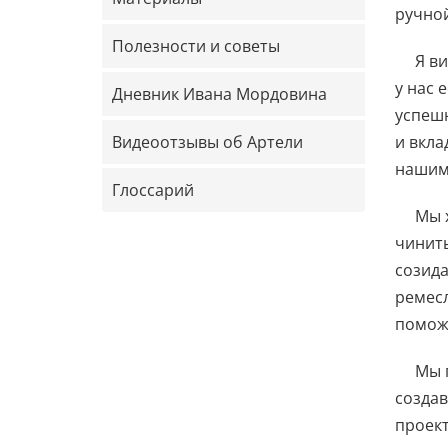
ручной
Полезности и советы
Я в
у нас 
Дневник Ивана Мордовина
успешн
Видеоотзывы об Артели
и вкла
нашим 
Глоссарий
Мы 
чинить
созида
ремесл
поможе
Мы 
создав
проект