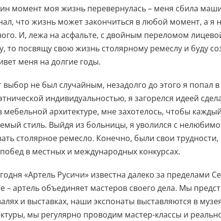
ин момент моя жизнь перевернулась – меня сбила машина
нал, что жизнь может закончиться в любой момент, а я 
ого. И, лежа на асфальте, с двойным переломом лицевой
, то посвящу свою жизнь столярному ремеслу и буду со
вет меня на долгие годы.
 выбор не был случайным, незадолго до этого я попал в
этнической индивидуальностью, я загорелся идеей сдела
в мебельной архитектуре, мне захотелось, чтобы каждый
емый стиль. Выйдя из больницы, я уволился с нелюбимой
ать столярное ремесло. Конечно, были свои трудности, 
побед в местных и международных конкурсах.
егодня «Артель Русичи» известна далеко за пределами Се
е – артель объединяет мастеров своего дела. Мы предс
алях и выставках, наши экспонаты выставляются в музе
ктуры, мы регулярно проводим мастер-классы и реальн