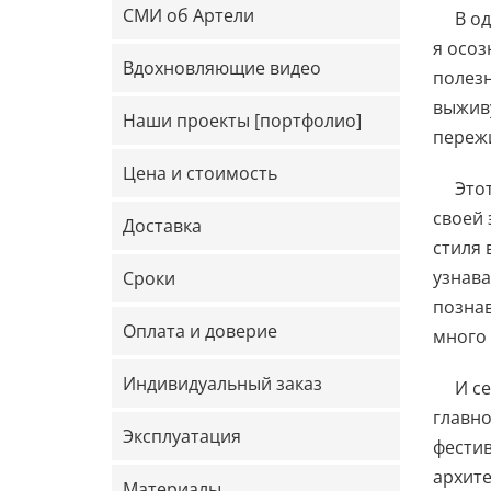
СМИ об Артели
В од
я осоз
Вдохновляющие видео
полезн
выживу
Наши проекты [портфолио]
пережи
Цена и стоимость
Этот
своей 
Доставка
стиля 
узнава
Сроки
познав
Оплата и доверие
много 
Индивидуальный заказ
И с
главно
Эксплуатация
фестив
архите
Материалы