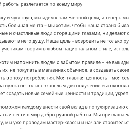
 работы разлетается по всему миру.
ижу и чувствую, мы идем к намеченной цели, и теперь м
есть большая мечта – мы хотим, чтобы наша страна была
ые и счастливые люди с горящими глазами, ни делают св
дывают в него душу. Наша цель – возродить не только ру
ученикам творим в любом национальном стиле, исполь
хотим напомнить людям о забытом правиле – не выкиды
 их, не покупать в магазинах обычное, а создавать сво
ть в эпоху потребления. Моя главная ценность – моя сем
а нужна не только взрослым для получения высокоопла
т создать новые семейные ценности и традиции, укреп
поможем каждому внести свой вклад в популяризацию с
ать и нести в мир добро ручной работы. Мы приглашае
у, мы уже проводим мастер-классы и начали строитель