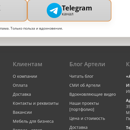
X
Telegram
канал
спама. Только польза и вдохновение.
Клиентам
Блог Артели
К
О компании
Читать блог
«
Оплата
СМИ об Артели
И
И
Доставка
Вдохновляющие видео
А
Контакты и реквизиты
Наши проекты
3
[портфолио]
Вакансии
М
Цена и стоимость
П
Мебель для бизнеса
Доставка
Т