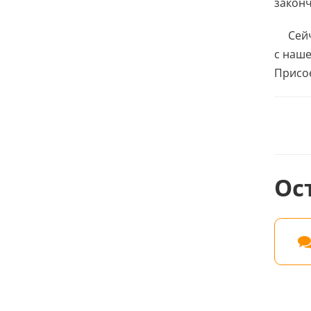
законч
Сей
с наше
Присое
Ос