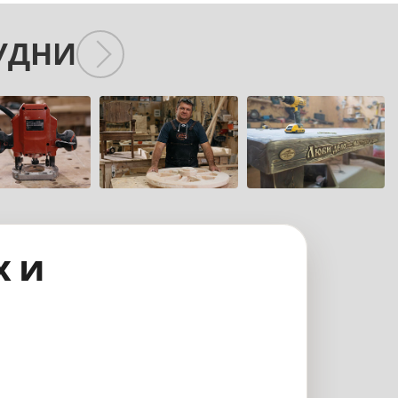
УДНИ
х и