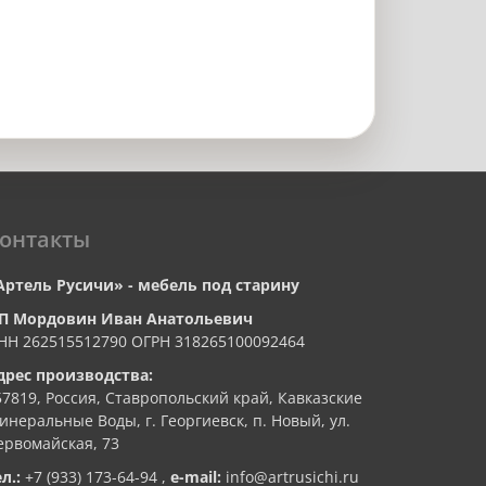
онтакты
Артель Русичи» - мебель под старину
П Мордовин Иван Анатольевич
НН 262515512790 ОГРН 318265100092464
дрес производства:
57819, Россия, Ставропольский край, Кавказские
инеральные Воды, г. Георгиевск, п. Новый, ул.
ервомайская, 73
ел.:
+7 (933) 173-64-94
,
e-mail:
info@artrusichi.ru