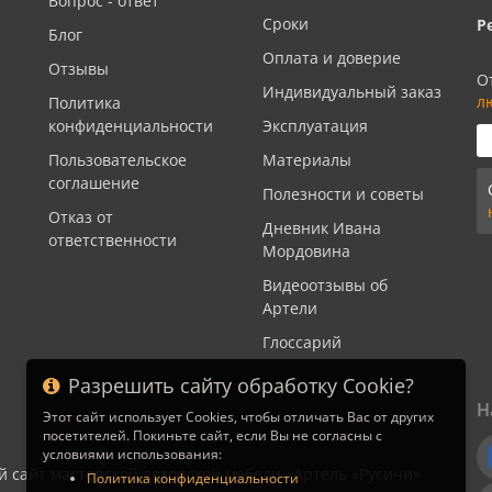
Вопрос - ответ
Сроки
Р
Блог
Оплата и доверие
Отзывы
О
Индивидуальный заказ
л
Политика
конфиденциальности
Эксплуатация
Пользовательское
Материалы
соглашение
Полезности и советы
Отказ от
Дневник Ивана
ответственности
Мордовина
Видеоотзывы об
Артели
Глоссарий
Разрешить сайту обработку Cookie?
Н
Этот сайт использует Cookies, чтобы отличать Вас от других
посетителей. Покиньте сайт, если Вы не согласны с
условиями использования:
й сайт мастерской авторской мебели «Артель «Русичи»
Политика конфиденциальности