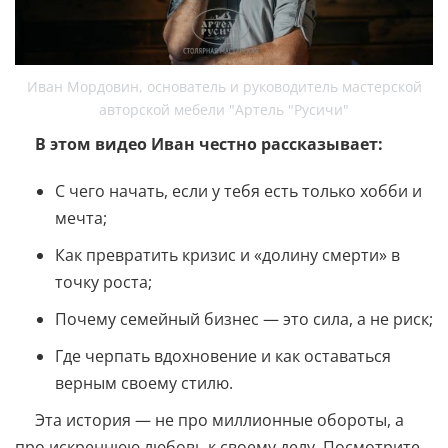
Иван Мордовин, основатель и руководитель мастерской
авторской мебели "Артель "Русичи"
В этом видео Иван честно рассказывает:
С чего начать, если у тебя есть только хобби и
мечта;
Как превратить кризис и «долину смерти» в
точку роста;
Почему семейный бизнес — это сила, а не риск;
Где черпать вдохновение и как оставаться
верным своему стилю.
Эта история — не про миллионные обороты, а
про искреннюю любовь к своему делу. Посмотрите