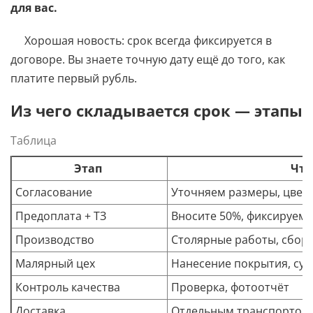
для вас.
Хорошая новость: срок всегда фиксируется в
договоре. Вы знаете точную дату ещё до того, как
платите первый рубль.
Из чего складывается срок — этапы
Таблица
Этап
Что
Согласование
Уточняем размеры, цвет
Предоплата + ТЗ
Вносите 50%, фиксируем з
Производство
Столярные работы, сбор
Малярный цех
Нанесение покрытия, су
Контроль качества
Проверка, фотоотчёт
Доставка
Отдельным транспортом 