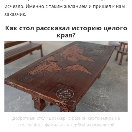
исчезло. Именно с таким желанием и пришел к нам
заказчик.
Как стол рассказал историю целого
края?
Добротный стол "Драккар" с резной картой мира на
столешнице, фамильным гербом и символикой