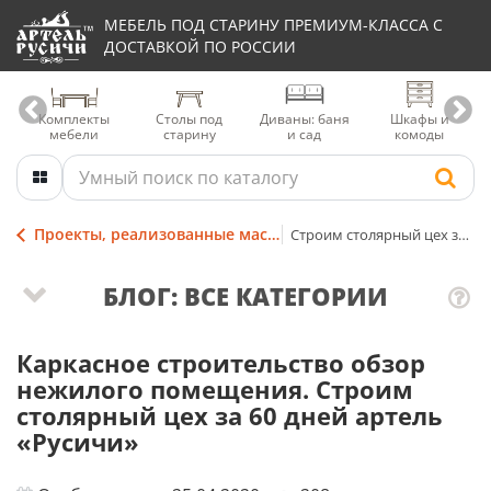
МЕБЕЛЬ ПОД СТАРИНУ ПРЕМИУМ-КЛАССА С
ДОСТАВКОЙ ПО РОССИИ
Комплекты
Столы под
Диваны: баня
Шкафы и
мебели
старину
и сад
комоды
Проекты, реализованные мастерами столярной Артели
Строим столярный цех за 60 дней
БЛОГ: ВСЕ КАТЕГОРИИ
Каркасное строительство обзор
нежилого помещения. Строим
столярный цех за 60 дней артель
«Русичи»