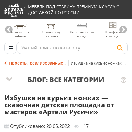
МЕБЕЛЬ ПОД СТАРИНУ ПРЕМИУМ-КЛАССА С
ДОСТАВКОЙ ПО РОССИИ
Комплекты
Столы под
Диваны: баня
Шкафы и
мебели
старину
и сад
комоды
Проекты, реализованные мастерами столярной Артели
Избушка на курьих ножках — детская сказочная площадка
БЛОГ: ВСЕ КАТЕГОРИИ
Избушка на курьих ножках —
сказочная детская площадка от
мастеров «Артели Русичи»
Опубликовано: 20.05.2022
117