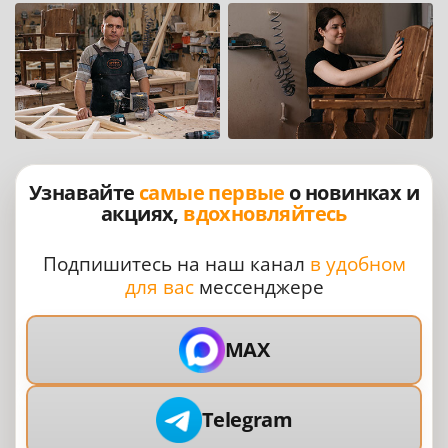
Узнавайте
самые первые
о новинках и
акциях,
вдохновляйтесь
Подпишитесь на наш канал
в удобном
для вас
мессенджере
MAX
Telegram