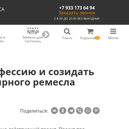
+7 933 173 64 94
СА
Заказать звонок
С 8:00 ДО 20:00 БЕЗ ВЫХОДНЫХ
я и
Мебель для
Мебель для
Скамьи из
С
Поиск
Корзина
0
Меню
ла
гостиниц
ресторанов
массива
фессию и созидать
рного ремесла
Поделиться: