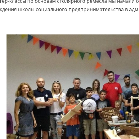
тер-классы по основам столярного ремесла мы начали ос
ждения школы социального предпринимательства в адми