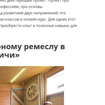
янно действующий проект. Проект про
рофессиям, про основы
д развитием двух направлений: это
-классов и онлайн-курс. Для одних этот
приобрести опыт и полезные навыки, для
рному ремеслу в
сичи»