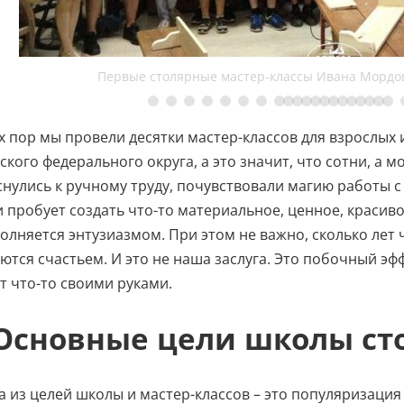
Первые столярные мастер-классы Ивана Мордов
х пор мы провели десятки мастер-классов для взрослых 
ского федерального округа, а это значит, что сотни, а 
нулись к ручному труду, почувствовали магию работы с 
 пробует создать что-то материальное, ценное, красивое.
олняется энтузиазмом. При этом не важно, сколько лет ч
ются счастьем. И это не наша заслуга. Это побочный эфф
т что-то своими руками. ⠀
Основные цели школы ст
а из целей школы и мастер-классов – это популяризация