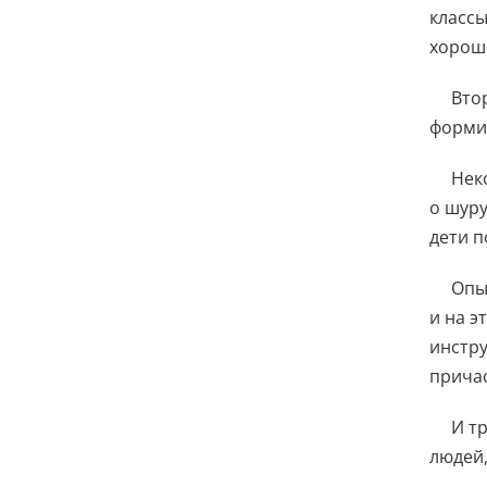
классы
хороши
Вто
формир
Нек
о шуру
дети п
Опы
и на э
инстру
причас
И т
людей,