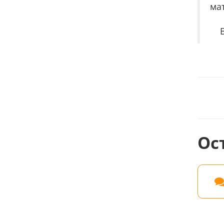
ма
Ос