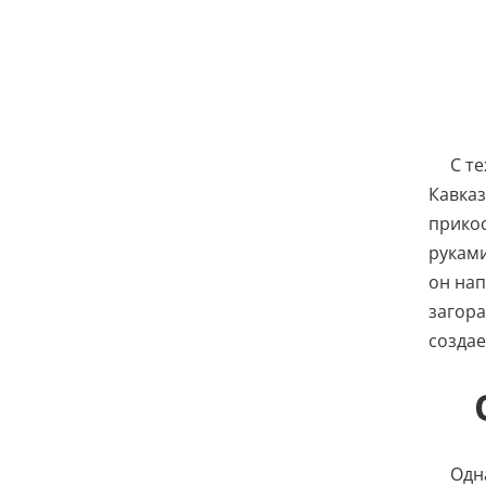
С те
Кавказ
прикос
руками
он нап
загора
создае
Одн