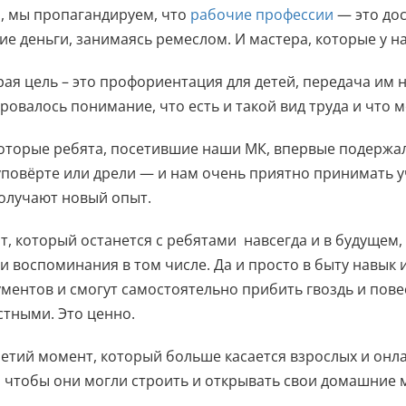
, мы пропагандируем, что
рабочие профессии
— это до
е деньги, занимаясь ремеслом. И мастера, которые у на
рая цель – это профориентация для детей, передача им 
овалось понимание, что есть и такой вид труда и что м
оторые ребята, посетившие наши МК, впервые подержали 
повёрте или дрели — и нам очень приятно принимать у
олучают новый опыт.
т, который останется с ребятами навсегда и в будущем,
ти воспоминания в том числе. Да и просто в быту навык 
ментов и смогут самостоятельно прибить гвоздь и пове
тными. Это ценно.
ретий момент, который больше касается взрослых и онла
 чтобы они могли строить и открывать свои домашние 