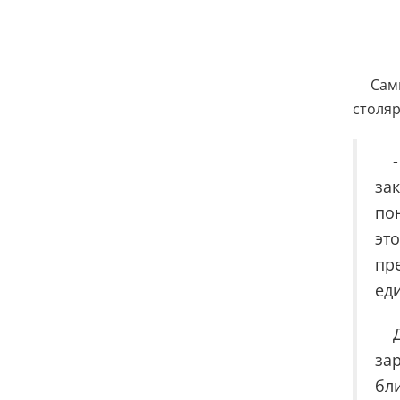
Сам
столяр
зак
по
эт
пр
ед
зар
бл