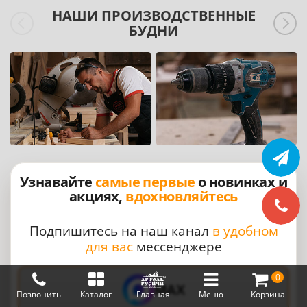
НАШИ ПРОИЗВОДСТВЕННЫЕ
БУДНИ
Узнавайте
самые первые
о новинках и
акциях,
вдохновляйтесь
Подпишитесь на наш канал
в удобном
для вас
мессенджере
0
MAX
Позвонить
Каталог
Главная
Меню
Корзина