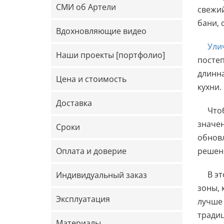
СМИ об Артели
свежий
бани, 
Вдохновляющие видео
Ули
Наши проекты [портфолио]
постеп
длинна
Цена и стоимость
кухни.
Доставка
Что
значен
Сроки
обновл
Оплата и доверие
решен
В эт
Индивидуальный заказ
зоны, 
Эксплуатация
лучше 
традиц
Материалы