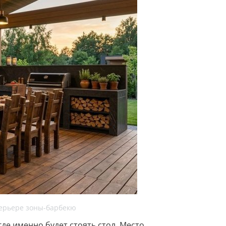
терьере зоны-барбекю
де именно будет стоять стол. Место