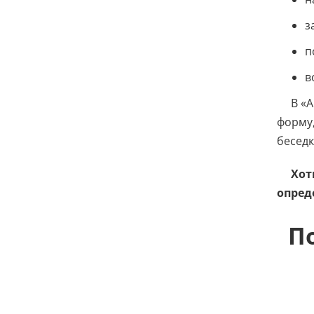
з
п
в
В «
форму,
беседк
Хот
опред
П