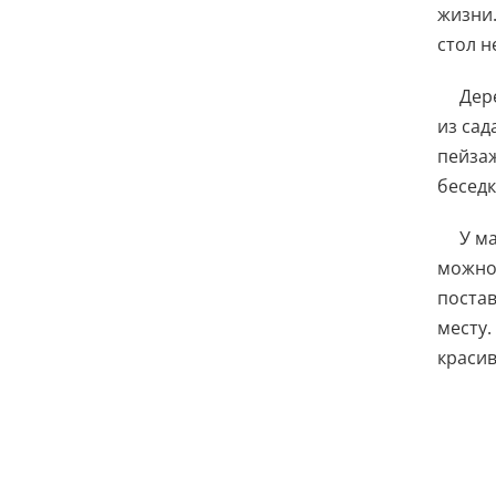
жизни.
стол н
Дер
из сад
пейзаж
бесед
У м
можно 
постав
месту.
красив