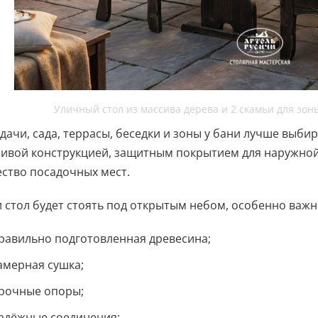
Уличный стол из массива дерева и 2 скамьи для зо
дачи, сада, террасы, беседки и зоны у бани лучше выби
ивой конструкцией, защитным покрытием для наружной
ство посадочных мест.
и стол будет стоять под открытым небом, особенно важн
равильно подготовленная древесина;
амерная сушка;
рочные опоры;
адёжные соединения;