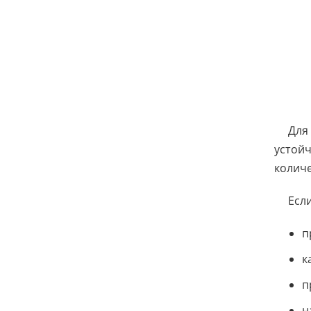
Для 
устойч
количе
Есл
п
к
п
н