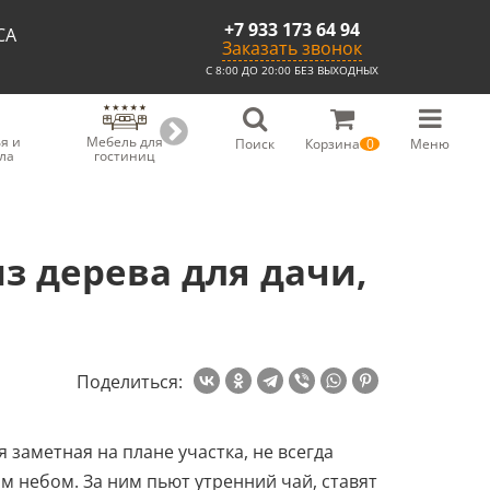
+7 933 173 64 94
СА
Заказать звонок
С 8:00 ДО 20:00 БЕЗ ВЫХОДНЫХ
я и
Мебель для
Мебель для
Скамьи из
С
Поиск
Корзина
0
Меню
ла
гостиниц
ресторанов
массива
з дерева для дачи,
Поделиться:
 заметная на плане участка, не всегда
м небом. За ним пьют утренний чай, ставят