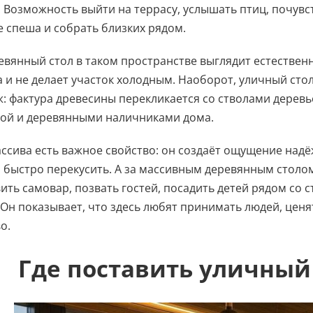
 Возможность выйти на террасу, услышать птиц, почувс
е спеша и собрать близких рядом.
евянный стол в таком пространстве выглядит естественн
а и не делает участок холодным. Наоборот, уличный ст
: фактура древесины перекликается со стволами деревь
кой и деревянными наличниками дома.
ассива есть важное свойство: он создаёт ощущение надё
быстро перекусить. А за массивным деревянным столом
ить самовар, позвать гостей, посадить детей рядом со с
 Он показывает, что здесь любят принимать людей, цен
о.
Где поставить уличный 