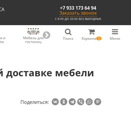
+7 933 173 64 94
СА
Заказать звонок
С 8:00 ДО 20:00 БЕЗ ВЫХОДНЫХ
я и
Мебель для
Мебель для
Скамьи из
С
Поиск
Корзина
0
Меню
ла
гостиниц
ресторанов
массива
й доставке мебели
Поделиться: