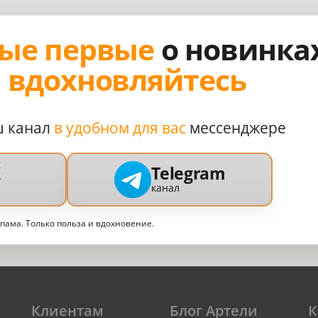
ые первые
о новинка
,
вдохновляйтесь
ш канал
в удобном для вас
мессенджере
X
Telegram
канал
спама. Только польза и вдохновение.
Клиентам
Блог Артели
К