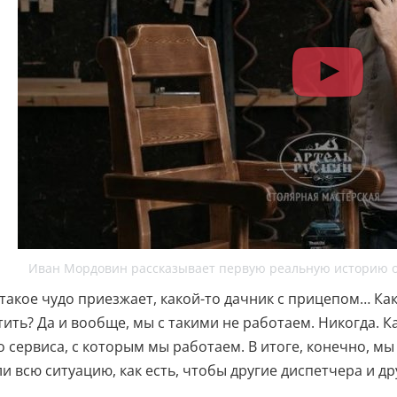
Иван Мордовин рассказывает первую реальную историю о
 такое чудо приезжает, какой-то дачник с прицепом… Ка
ить? Да и вообще, мы с такими не работаем. Никогда. К
 сервиса, с которым мы работаем. В итоге, конечно, мы 
и всю ситуацию, как есть, чтобы другие диспетчера и др