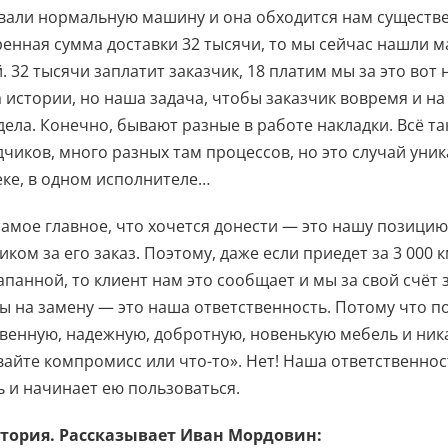
вали нормальную машину и она обходится нам существен
енная сумма доставки 32 тысячи, то мы сейчас нашли 
. 32 тысячи заплатит заказчик, 18 платим мы за это вот
 истории, но наша задача, чтобы заказчик вовремя и на
дела. Конечно, бывают разные в работе накладки. Всё т
чиков, много разных там процессов, но это случай уник
ке, в одном исполнителе…
самое главное, что хочется донести — это нашу позици
иком за его заказ. Поэтому, даже если приедет за 3 000
панной, то клиент нам это сообщает и мы за свой счёт 
ы на замену — это наша ответственность. Потому что п
венную, надежную, добротную, новенькую мебель и никак
вайте компромисс или что-то». Нет! Наша ответственнос
 и начинает ею пользоваться.
стория. Рассказывает Иван Мордовин: