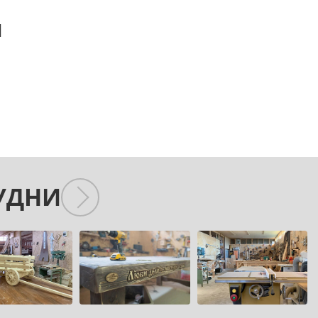
й
УДНИ