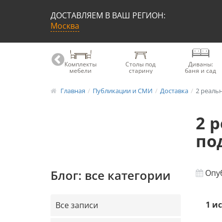
ДОСТАВЛЯЕМ В ВАШ РЕГИОН:
Москва
Книжные
Комплекты
Столы под
Диваны:
шкафы
мебели
старину
баня и сад
Главная
Публикации и СМИ
Доставка
2 реаль
2 
по
Блог: все категории
Опуб
1 и
Все записи