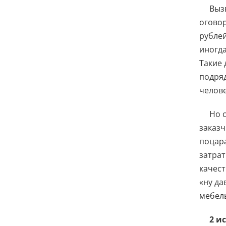
Выз
оговор
рублей
иногда
Такие 
подряд
челове
Но 
заказч
поцара
затрат
качест
«ну да
мебель
2 и