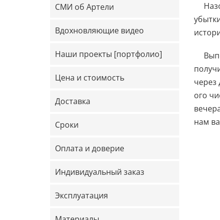
Наз
СМИ об Артели
убытки
Вдохновляющие видео
истор
Наши проекты [портфолио]
Вып
получи
Цена и стоимость
через 
ого чи
Доставка
вечера
нам ва
Сроки
Оплата и доверие
Индивидуальный заказ
Эксплуатация
Материалы