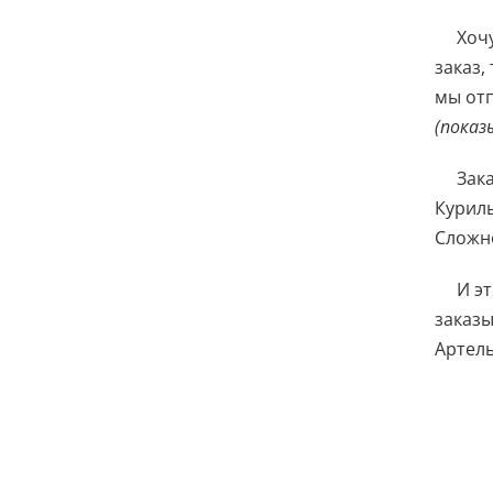
Хоч
заказ,
мы отп
(показ
Зак
Куриль
Сложно
И эт
заказы
Артель