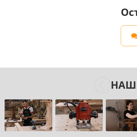
Ос
НАШ