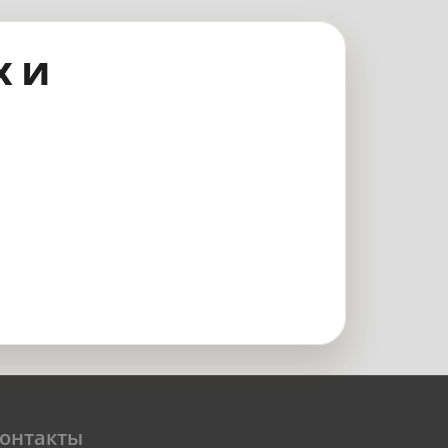
х и
онтакты