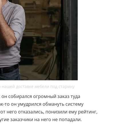
 нашей доставке мебели под старину
к он собирался огромный заказ туда
ак-то он умудрился обмануть систему
от него отказались, понизили ему рейтинг,
угие заказчики на него не попадали.