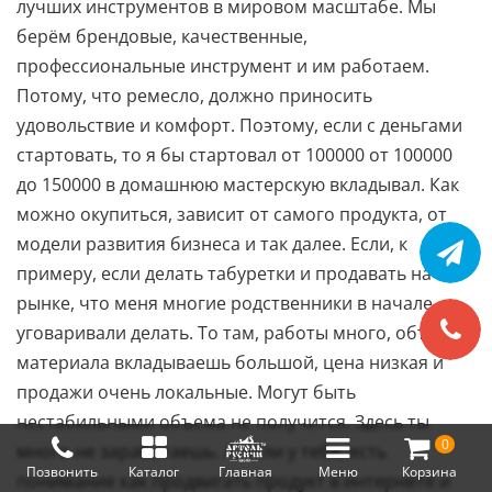
лучших инструментов в мировом масштабе. Мы
берём брендовые, качественные,
профессиональные инструмент и им работаем.
Потому, что ремесло, должно приносить
удовольствие и комфорт. Поэтому, если с деньгами
стартовать, то я бы стартовал от 100000 от 100000
до 150000 в домашнюю мастерскую вкладывал. Как
можно окупиться, зависит от самого продукта, от
модели развития бизнеса и так далее. Если, к
примеру, если делать табуретки и продавать на
рынке, что меня многие родственники в начале
уговаривали делать. То там, работы много, объем
материала вкладываешь большой, цена низкая и
продажи очень локальные. Могут быть
нестабильными объема не получится. Здесь ты
0
много не заработаешь. А, если у тебя, есть
Позвонить
Каталог
Главная
Меню
Корзина
понимание как продвигать продукт в интернете и